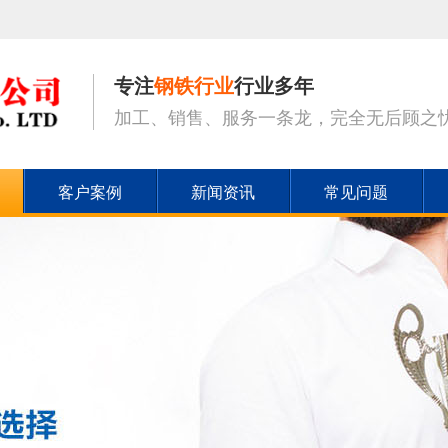
专注
钢铁行业
行业多年
加工、销售、服务一条龙，完全无后顾之
客户案例
新闻资讯
常见问题