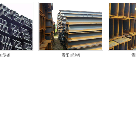
贵阳球墨铸铁管
贵阳螺旋钢管
H型钢
贵阳H型钢
贵