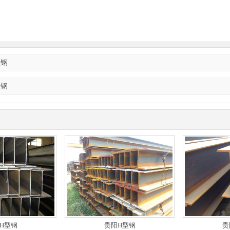
型钢
型钢
H型钢
贵阳H型钢
贵