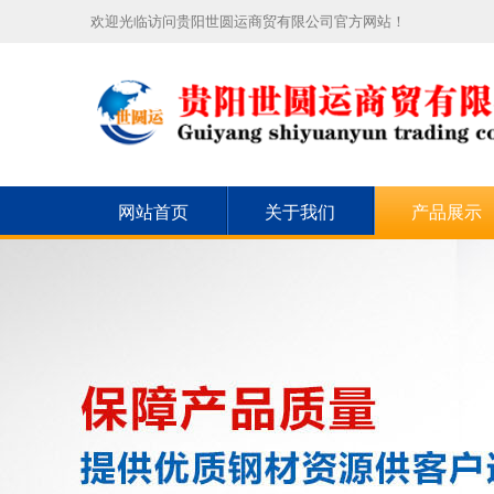
欢迎光临访问贵阳世圆运商贸有限公司官方网站！
网站首页
关于我们
产品展示