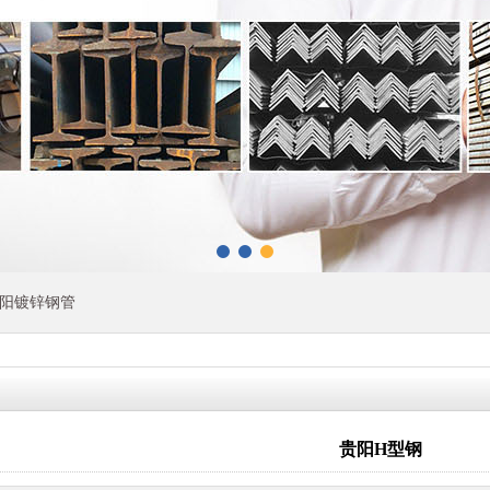
阳镀锌钢管
贵阳H型钢