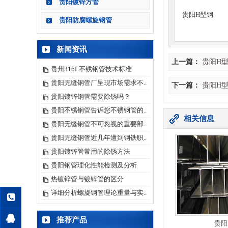
贵阳镀锌方管
贵阳H型钢
贵阳防腐螺旋钢管
新闻资讯
上一篇：
贵阳H
贵州316L不锈钢管技术标准
贵阳无缝钢管厂呈现市场需求不..
下一篇：
贵阳H
贵阳镀锌钢管需要除锈吗？
贵阳不锈钢管告诉您不锈钢管的..
相关信息
贵阳无缝钢管不可忽视的重要部..
贵阳无缝钢管近几年遭到钢铁职..
贵阳镀锌管常用的除锈方法
贵阳钢管理化性能检测及分析
热镀锌管与镀锌管的区分
详细分析螺旋钢管理论重量与实..
推荐产品
贵阳